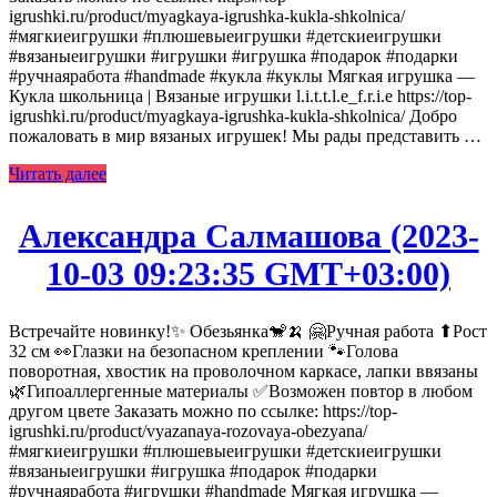
igrushki.ru/product/myagkaya-igrushka-kukla-shkolnica/
#мягкиеигрушки #плюшевыеигрушки #детскиеигрушки
#вязаныеигрушки #игрушки #игрушка #подарок #подарки
#ручнаяработа #handmade #кукла #куклы Мягкая игрушка —
Кукла школьница | Вязаные игрушки l.i.t.t.l.e_f.r.i.e https://top-
igrushki.ru/product/myagkaya-igrushka-kukla-shkolnica/ Добро
пожаловать в мир вязаных игрушек! Мы рады представить …
Читать далее
Александра Салмашова (2023-
10-03 09:23:35 GMT+03:00)
Встречайте новинку!✨ Обезьянка🐒🍌 🤗Ручная работа ⬆Рост
32 см 👀Глазки на безопасном креплении 🐾Голова
поворотная, хвостик на проволочном каркасе, лапки ввязаны
🌿Гипоаллергенные материалы ✅Возможен повтор в любом
другом цвете Заказать можно по ссылке: https://top-
igrushki.ru/product/vyazanaya-rozovaya-obezyana/
#мягкиеигрушки #плюшевыеигрушки #детскиеигрушки
#вязаныеигрушки #игрушка #подарок #подарки
#ручнаяработа #игрушки #handmade Мягкая игрушка —