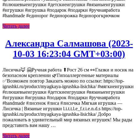
#плюшевыеигрушки #детскиеигрушки #вязаныеигрушки
#игрушки #игрушка #подарок #подарки #ручнаяработа
#handmade #единорог #единорожка #единорогкрючком
Читать далее
Александра Салмашова (2023-
10-03 16:23:04 GMT+03:00)
Лисичка🦊 🤗Ручная работа ⬆Рост 26 см 👀Глазки и носик на
безопасном креплении 🌿Гипоаллергенные материалы
✅Возможен повтор Заказать можно по ссылке: https://top-
igrushki.ru/product/myagkaya-igrushka-lisichka/ #мягкиеигрушки
#плюшевыеигрушки #детскиеигрушки #вязаныеигрушки
#игрушки #игрушка #подарок #подарки #ручнаяработа
#handmade #лисенок #лиса #лисичка Мягкая игрушка —
Лисичка | Вязаные игрушки l.i.t.t.l.e_f.r.i.e.n.d.s https://top-
igrushki.ru/product/myagkaya-igrushka-lisichka/ Добро
пожаловать в удивительный мир вязаных игрушек! Мы рады
представить вам нашу …
Читать далее