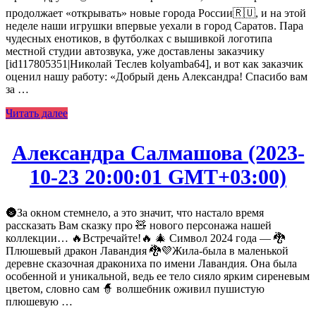
продолжает «открывать» новые города России🇷🇺, и на этой
неделе наши игрушки впервые уехали в город Саратов. Пара
чудесных енотиков, в футболках с вышивкой логотипа
местной студии автозвука, уже доставлены заказчику
[id117805351|Николай Теслев kolyamba64], и вот как заказчик
оценил нашу работу: «Добрый день Александра! Спасибо вам
за …
Читать далее
Александра Салмашова (2023-
10-23 20:00:01 GMT+03:00)
🌚За окном стемнело, а это значит, что настало время
рассказать Вам сказку про 🧸 нового персонажа нашей
коллекции… 🔥Встречайте!🔥 🎄 Символ 2024 года — 🐉
Плюшевый дракон Лавандия 🐉💜Жила-была в маленькой
деревне сказочная дракониха по имени Лавандия. Она была
особенной и уникальной, ведь ее тело сияло ярким сиреневым
цветом, словно сам 🧙 волшебник оживил пушистую
плюшевую …