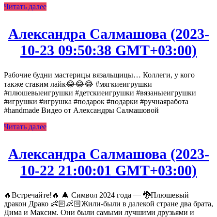
Читать далее
Александра Салмашова (2023-
10-23 09:50:38 GMT+03:00)
Рабочие будни мастерицы вязальщицы… Коллеги, у кого
также ставим лайк😂😂😂 #мягкиеигрушки
#плюшевыеигрушки #детскиеигрушки #вязаныеигрушки
#игрушки #игрушка #подарок #подарки #ручнаяработа
#handmade Видео от Александры Салмашовой
Читать далее
Александра Салмашова (2023-
10-22 21:00:01 GMT+03:00)
🔥Встречайте!🔥 🎄 Символ 2024 года — 🐉Плюшевый
дракон Драко 👶🏻👶🏻Жили-были в далекой стране два брата,
Дима и Максим. Они были самыми лучшими друзьями и