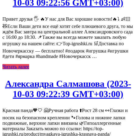
10-03 09:22:56 GMT+03:00)
Привет друзья 🖐️ 🔥У нас для Вас хорошие новости!🔥⤵️ 👶🏻
🧸Если Ваши дети все ещё хотят себе плюшевого друга, то мы
ждём Вас завтра на центральной аллее Александровского сада
с 16:00 до 18:30. 📌Также вы всегда можете заказать любую
игрушку на нашем сайте: 👉Top-igrushki.ru 🛒Доставка по
Новочеркасску — бесплатно! #подарок #игрушка #игрушки
#дети #ярмарка #handmade #Новочеркасск …
Читать далее
Александра Салмашова (2023-
10-03 09:22:39 GMT+03:00)
Красная панда🧡🤍 🤗Ручная работа ⬆️Рост 28 см 👀Глазки и
носик на безопасном креплении 🐾Голова и нижние лапки
подвижные, верхние лапки ввязаны 🌿Гипоаллергенные
материалы Заказать можно по ссылке: https://top-
igrushki.ru/product/myagkaya-igrushka-krasnaya-panda/