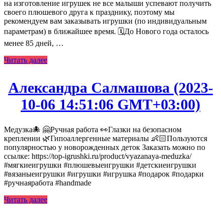
на изготовление игрушек не все малыши успевают получить
своего плюшевого друга к празднику, поэтому мы
рекомендуем вам заказывать игрушки (по индивидуальным
параметрам) в ближайшее время. 🗓️До Нового года осталось
менее 85 дней, …
Читать далее
Александра Салмашова (2023-
10-06 14:51:06 GMT+03:00)
Медузка🐙 🤗Ручная работа 👀Глазки на безопасном
креплении 🌿Гипоаллергенные материалы 👶🏻Пользуются
популярностью у новорожденных деток Заказать можно по
ссылке: https://top-igrushki.ru/product/vyazanaya-meduzka/
#мягкиеигрушки #плюшевыеигрушки #детскиеигрушки
#вязаныеигрушки #игрушки #игрушка #подарок #подарки
#ручнаяработа #handmade
Читать далее