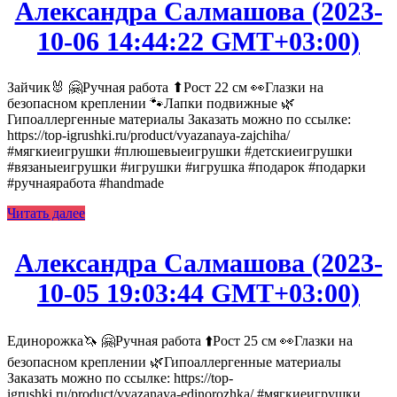
Александра Салмашова (2023-
10-06 14:44:22 GMT+03:00)
Зайчик🐰 🤗Ручная работа ⬆Рост 22 см 👀Глазки на
безопасном креплении 🐾Лапки подвижные 🌿
Гипоаллергенные материалы Заказать можно по ссылке:
https://top-igrushki.ru/product/vyazanaya-zajchiha/
#мягкиеигрушки #плюшевыеигрушки #детскиеигрушки
#вязаныеигрушки #игрушки #игрушка #подарок #подарки
#ручнаяработа #handmade
Читать далее
Александра Салмашова (2023-
10-05 19:03:44 GMT+03:00)
Единорожка🦄 🤗Ручная работа ⬆️Рост 25 см 👀Глазки на
безопасном креплении 🌿Гипоаллергенные материалы
Заказать можно по ссылке: https://top-
igrushki.ru/product/vyazanaya-edinorozhka/ #мягкиеигрушки