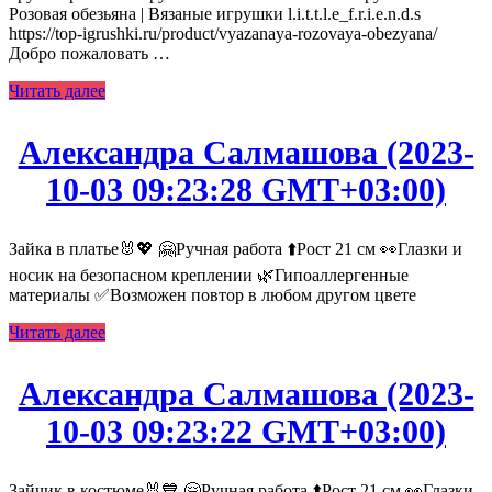
Розовая обезьяна | Вязаные игрушки l.i.t.t.l.e_f.r.i.e.n.d.s
https://top-igrushki.ru/product/vyazanaya-rozovaya-obezyana/
Добро пожаловать …
Читать далее
Александра Салмашова (2023-
10-03 09:23:28 GMT+03:00)
Зайка в платье🐰💖 🤗Ручная работа ⬆️Рост 21 см 👀Глазки и
носик на безопасном креплении 🌿Гипоаллергенные
материалы ✅Возможен повтор в любом другом цвете
Читать далее
Александра Салмашова (2023-
10-03 09:23:22 GMT+03:00)
Зайчик в костюме🐰💙 🤗Ручная работа ⬆️Рост 21 см 👀Глазки