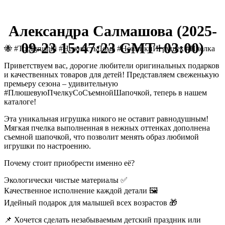
Александра Салмашова (2025-
09-23 15:47:23 GMT+03:00)
🐝 #TopIgrushki #НежностьДома #НовинкиИгрушек #Пчелка
Приветствуем вас, дорогие любители оригинальных подарков
и качественных товаров для детей! Представляем свеженькую
премьеру сезона – удивительную
#ПлюшевуюПчелкуСоСъемнойШапочкой, теперь в нашем
каталоге!
Эта уникальная игрушка никого не оставит равнодушным!
Мягкая пчелка выполненная в нежных оттенках дополнена
съемной шапочкой, что позволит менять образ любимой
игрушки по настроению.
Почему стоит приобрести именно её?
Экологически чистые материалы ✅
Качественное исполнение каждой детали 🖼️
Идейный подарок для малышей всех возрастов 🎁
📌 Хочется сделать незабываемым детский праздник или