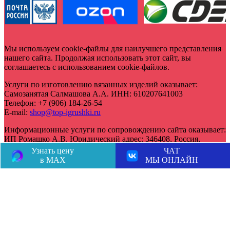
Мы используем cookie-файлы для наилучшего представления
нашего сайта. Продолжая использовать этот сайт, вы
соглашаетесь с использованием cookie-файлов.
Услуги по изготовлению вязанных изделий оказывает:
Самозанятая Салмашова А.А.
ИНН:
610207641003
Телефон:
+7 (906) 184-26-54
E-mail:
shop@top-igrushki.ru
Информационные услуги по сопровождению сайта оказывает:
ИП Ромашко А.В.
Юридический адрес:
346408
,
Россия,
Новочеркасск
,
Украинская 4А, 2
Узнать цену
ЧАТ
Телефон:
+7 (989) 522-75-04
в MAX
МЫ ОНЛАЙН