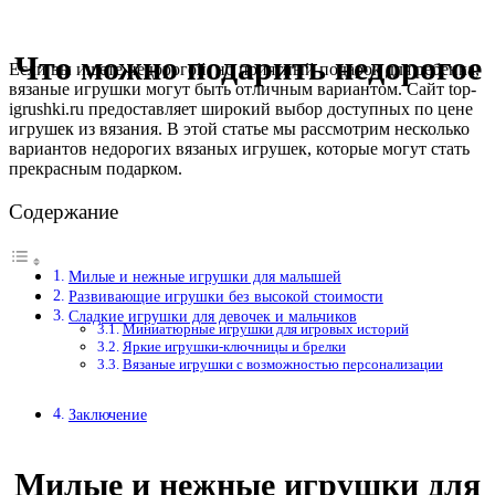
Что можно подарить недорогое
Если вы ищете недорогой, но приятный подарок для ребенка,
вязаные игрушки могут быть отличным вариантом. Сайт top-
igrushki.ru предоставляет широкий выбор доступных по цене
игрушек из вязания. В этой статье мы рассмотрим несколько
вариантов недорогих вязаных игрушек, которые могут стать
прекрасным подарком.
Содержание
Милые и нежные игрушки для малышей
Развивающие игрушки без высокой стоимости
Сладкие игрушки для девочек и мальчиков
Миниатюрные игрушки для игровых историй
Яркие игрушки-ключницы и брелки
Вязаные игрушки с возможностью персонализации
Заключение
Милые и нежные игрушки для