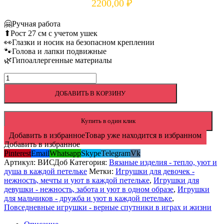
2200,00
₽
🤗Ручная работа
⬆Рост 27 см с учетом ушек
👀Глазки и носик на безопасном креплении
🐾Голова и лапки подвижные
🌿Гипоаллергенные материалы
Количество
товара
ДОБАВИТЬ В КОРЗИНУ
Доберман
Купить в один клик
Добавить в избранное
Товар уже находится в избранном
Добавить в избранное
Pinterest
Email
Whatsapp
Skype
Telegram
Vk
Артикул:
ВИСДоб
Категория:
Вязаные изделия - тепло, уют и
душа в каждой петельке
Метки:
Игрушки для девочек -
нежность, мечты и уют в каждой петельке
,
Игрушки для
девушки - нежность, забота и уют в одном образе
,
Игрушки
для мальчиков - дружба и уют в каждой петельке
,
Повседневные игрушки - верные спутники в играх и жизни