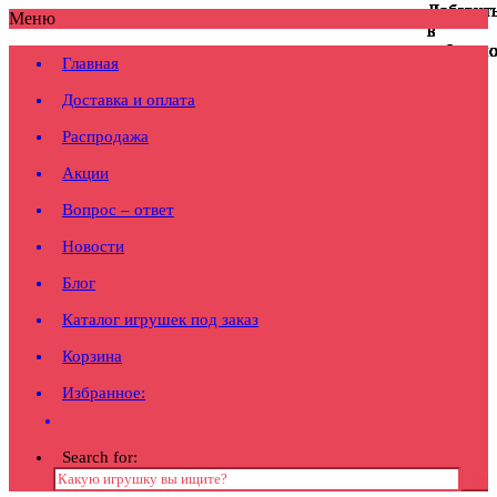
Добавит
Добавит
Добавит
Добавит
Добавит
Добавит
Добавит
Добавит
Меню
в
в
в
в
в
в
в
в
избранн
избранн
избранн
избранн
избранн
избранн
избранн
избранн
Главная
Доставка и оплата
Распродажа
Акции
Вопрос – ответ
Новости
Блог
Каталог игрушек под заказ
Корзина
Избранное:
Search for: