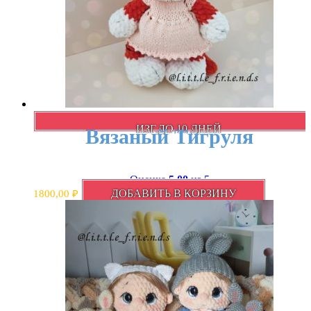
ИЗГ.ДО 10 ДНЕЙ
Вязаный Тигруля
Оценка
5.00
из 5
ДОБАВИТЬ В КОРЗИНУ
1800,00
₽