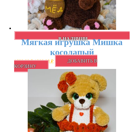
В НАЛИЧИИ
Мягкая игрушка Мишка
косолапый
Первоначальная
Текущая
ДОБАВИТЬ В
1600,00
₽
1300,00
₽
цена
цена:
КОРЗИНУ
составляла
1300,00 ₽.
1600,00 ₽.