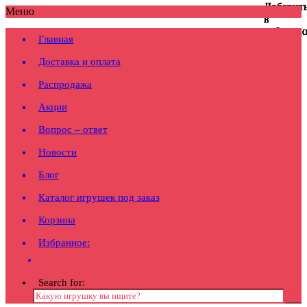
Добавит
Добавит
Добавит
Добавит
Добавит
Добавит
Добавит
Добавит
Меню
в
в
в
в
в
в
в
в
избранн
избранн
избранн
избранн
избранн
избранн
избранн
избранн
Главная
Доставка и оплата
Распродажа
Акции
Вопрос – ответ
Новости
Блог
Каталог игрушек под заказ
Корзина
Избранное:
Search for: