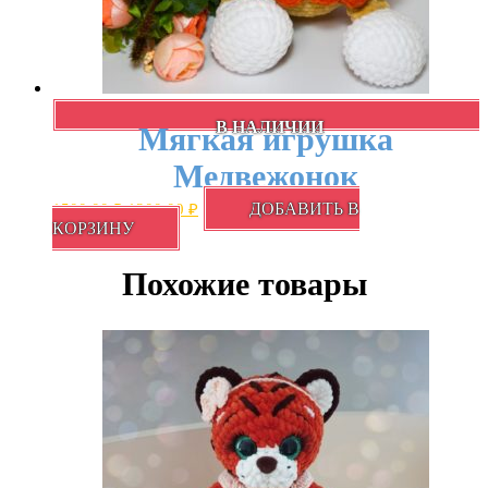
В НАЛИЧИИ
Мягкая игрушка
Медвежонок
Первоначальная
Текущая
ДОБАВИТЬ В
1500,00
₽
1200,00
₽
цена
цена:
КОРЗИНУ
составляла
1200,00 ₽.
1500,00 ₽.
Похожие товары