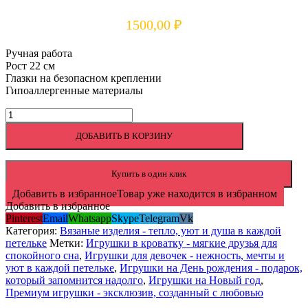
1500,00
₽
Ручная работа
Рост 22 см
Глазки на безопасном креплении
Гипоаллергенные материалы
Количество
товара
ДОБАВИТЬ В КОРЗИНУ
Вязаная
Коровка
Купить в один клик
Добавить в избранное
Товар уже находится в избранном
Добавить в избранное
Pinterest
Email
Whatsapp
Skype
Telegram
Vk
Категория:
Вязаные изделия - тепло, уют и душа в каждой
петельке
Метки:
Игрушки в кроватку - мягкие друзья для
спокойного сна
,
Игрушки для девочек - нежность, мечты и
уют в каждой петельке
,
Игрушки на День рождения - подарок,
который запомнится надолго
,
Игрушки на Новый год
,
Премиум игрушки - эксклюзив, созданный с любовью