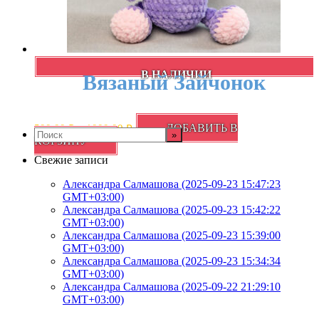
В НАЛИЧИИ
Вязаный Зайчонок
Диапазон
ДОБАВИТЬ В
500,00
₽
–
1000,00
₽
цен:
Этот
КОРЗИНУ
500,00 ₽
товар
Свежие записи
–
имеет
несколько
1000,00 ₽
Александра Салмашова (2025-09-23 15:47:23
вариаций.
GMT+03:00)
Опции
Александра Салмашова (2025-09-23 15:42:22
можно
GMT+03:00)
выбрать
Александра Салмашова (2025-09-23 15:39:00
на
GMT+03:00)
странице
Александра Салмашова (2025-09-23 15:34:34
товара.
GMT+03:00)
Александра Салмашова (2025-09-22 21:29:10
GMT+03:00)